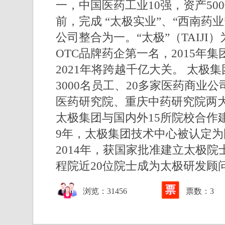
一，中国医药工业10强，资产500
前，完成 “太极实业”、“西南药业
公司整合为一。“太极”（TAIJ
OTC品牌药企第一名，2015年集
2021年将跨越千亿大关。 太极集
3000名员工、20多家医药商业
医药研究院、重庆中药研究院两大
太极集团与国内外15所院校合作建
9年，太极集团技术中心被认定
2014年，获国家批准建立太极
程院近20位院士成为太极研发顾
浏览：31456
票数：
3