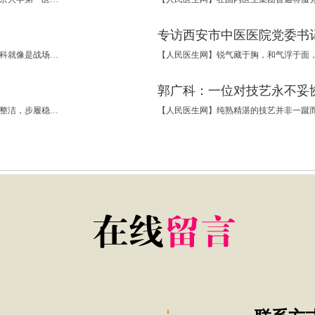
专访西安市中医医院党委书
【人民医生网】如果说医院是一个生死较量的战场，那么急诊科就像是战场的前线，急诊科的医生们就是先头部队，反应迅速、分秒必争。与死神赛跑、同生命竞赛，是每个急诊科医生的日常。而刘建强作为德州市人民医院急诊科主任，28年以来，每一次和同事在这座战
郭广科：一位对技艺永不妥
【人民医生网】初见王旭院长是在他的办公室，一身白衣素净整洁，步履稳健，目光沉静，给人一种稳重踏实之感。稍作了解，待他做完诊断，把各种治疗方案的优缺点、费用、时间、存在的风险等等一一详细解释，然后把选择权交到你手上。这个时候你心里多半会一块