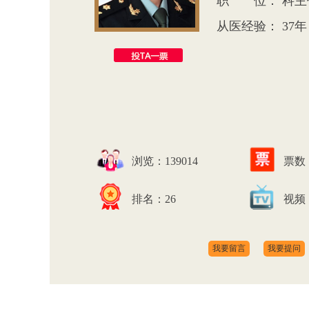
职 位： 科主
从医经验： 37年
浏览：139014
票数
排名：26
视频
我要留言
我要提问