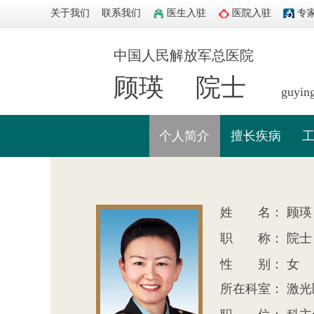
关于我们
联系我们
医生入驻
医院入驻
专
中国人民解放军总医院
顾瑛
院士
guyin
个人简介
擅长疾病
姓 名： 顾瑛
职 称： 院士
性 别： 女
所在科室： 激