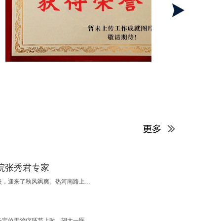
院张秀君专家
【人民医生网】十月南京，告别了烈日炎炎，迎来了秋风飒爽。热河南路上的南京脑康中医院内，依旧是奔波与忙碌的身影，尤其是儿科门诊里络绎不绝的就诊儿童，让医生们忙得不可开交。毕竟孩子的病情牵动着每一个家庭、每一位父母的心。 张秀君，南京脑康中医院
【人民医生网】在国内医生集团普遍将服务定位于治疗环节上时，胡大一医生集团“一锤子”将服务定在了心血管疾病的预防与康复上，通过落地未来诊所，来与医院形成差异化竞争甚至是合作互补关系。 2014年起，张强医生集团、冬雷脑科医生集团、博德嘉联医生集团