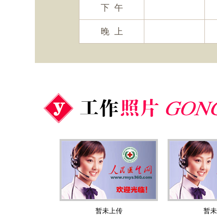
下 午
晚 上
暂未上传
暂未