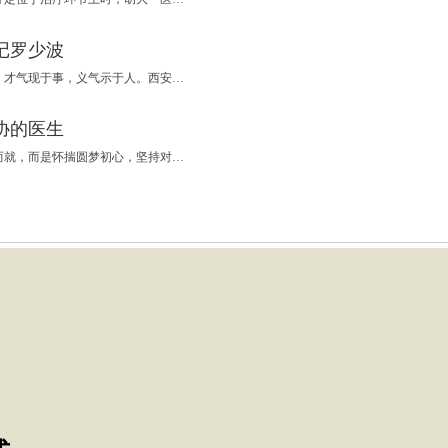
记罗少波
【人民医生网】锐气藏于胸，和气浮于面，才气现于事，义气示于人。西安市中医医院一直秉承这样的行为修养立院行医，高举中医特色大旗，坚持以人为本的理念，全心全意地为广大患者服务。 作为今日西安地区中医学术的集萃之地，西安市中医医院已走过64个春秋，
协的医生
【人民医生网】纯熟精湛的技艺并非一蹴而就，而是怀揣圆梦初心，坚持对事业的热爱，才能做到精益求精、一丝不苟，从而做到极致。从事整形15年，济南整形美容医院郭广科医生用实际行动，诠释着他对工匠精神的理解。 一路走来，郭广科秉承医者匠心，为寻求更快