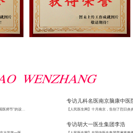
专访儿科名医南京脑康中医
【人民医生网】今年的8月19日，为第二届“中国医师节”。“中国医师节”的设立，体现了党中央对广大医师和医务人员的深切关怀，也让全社会尊医重卫，更加了解医生。只有认清时代使命，把个人价值与时代使命联系起来，才能更好履行职责，做好“健康之路”的铺
专访胡大一医生集团李浩
【人民医生网】霍勇，主任医师、教授、博士生导师。现任北京大学第一医院心内科主任、华医心诚医生集团董事长，亚洲心脏协会主席，世界华人医师协会副会长，专科医师规范化培训中心认证工作委员会主任委员，心血管健康(苏州工业园区)研究院院长、中国心血管